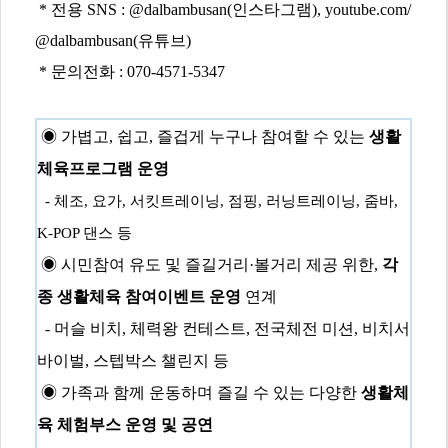
*
전용
SNS : @dalbambusan(
인스타그램
), youtube.com/
@dalbambusan(
유튜브
)
*
문의전화
: 070-4571-5347
◉
가볍고
,
쉽고
,
즐겁게 누구나 참여할 수 있는
생활
체육프로그램 운영
-
체조
,
요가
,
서킷트레이닝
,
점핑
,
러닝트레이닝
,
줌바
,
K-POP
댄스 등
◉
시민참여 유도 및 즐길거리
·
볼거리 제공 위한
,
각
종 생활체육 참여이벤트 운영
연계
-
머슬 비치
,
체력왕 컨테스트
,
전국체전 미션
,
비치서
바이벌
,
스텝박스 챌린지 등
◉
가족과 함께 운동하며 즐길 수 있는 다양한
생활체
육 체험부스 운영 및 공연