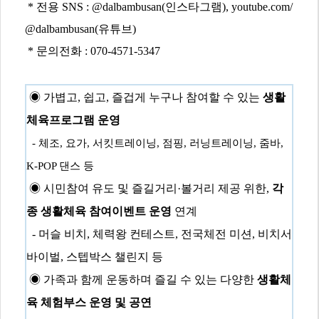
*
전용
SNS : @dalbambusan(
인스타그램
), youtube.com/
@dalbambusan(
유튜브
)
*
문의전화
: 070-4571-5347
◉
가볍고
,
쉽고
,
즐겁게 누구나 참여할 수 있는
생활
체육프로그램 운영
-
체조
,
요가
,
서킷트레이닝
,
점핑
,
러닝트레이닝
,
줌바
,
K-POP
댄스 등
◉
시민참여 유도 및 즐길거리
·
볼거리 제공 위한
,
각
종 생활체육 참여이벤트 운영
연계
-
머슬 비치
,
체력왕 컨테스트
,
전국체전 미션
,
비치서
바이벌
,
스텝박스 챌린지 등
◉
가족과 함께 운동하며 즐길 수 있는 다양한
생활체
육 체험부스 운영 및 공연