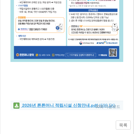
2026년 튼튼머니 적립시설 신청안내.pdf
(699.5K)
30회 다운로드
목록