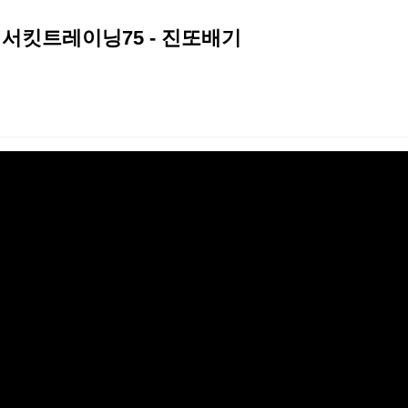
서킷트레이닝75 - 진또배기
2026 생활체육지도자교육 및 실…
2026 주5일제생활체