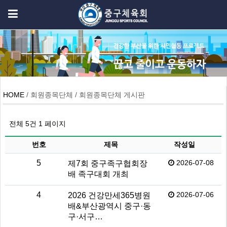
HOME
/ 회원종목단체 / 회원종목단체 게시판
전체 5건
1 페이지
번호
제목
작성일
5
2026-07-08
제7회 중구족구협회장
배 족구대회 개최
4
2026-07-06
2026 건강만세365병원
배&부산광역시 중구·동
구·서구…