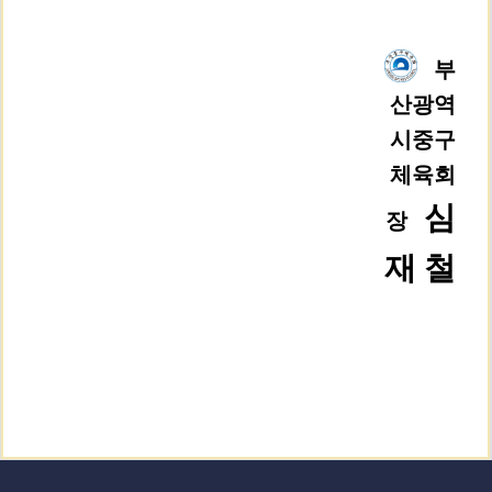
부
산광역
시중구
체육회
심
장
재 철