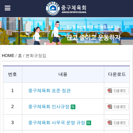
HOME
/ 홈 / 본회규정집
번호
내용
다운로드
1
중구체육회 표준 정관
2
중구체육회 인사규정
N
3
중구체육회 사무국 운영 규정
N