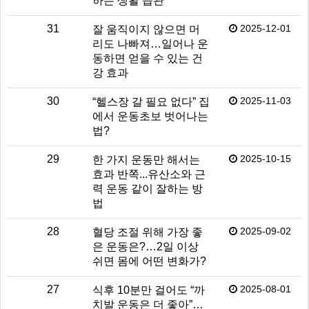
하는 생활 습관
31
2025-12-01
잘 움직이지 않으면 머
리도 나빠져…일어나 운
동하면 얻을 수 있는 건
강 효과
30
2025-11-03
“헬스장 갈 필요 없다” 집
에서 운동초보 벗어나는
법?
29
2025-10-15
한 가지 운동만 해서는
효과 반쪽...유산소와 근
력 운동 같이 잘하는 방
법
28
2025-09-02
혈당 조절 위해 가장 좋
은 운동은?…2일 이상
쉬면 몸에 어떤 변화가?
27
2025-08-01
식후 10분만 걸어도 “까
치발 운동은 더 좋아”…