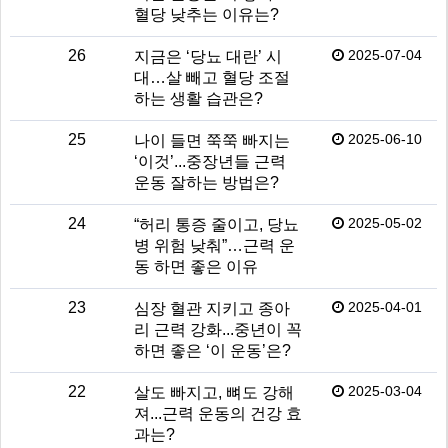
혈당 낮추는 이유는?
26
2025-07-04
지금은 ‘당뇨 대란’ 시
대…살 빼고 혈당 조절
하는 생활 습관은?
25
2025-06-10
나이 들면 쭉쭉 빠지는
‘이것’...중장년들 근력
운동 잘하는 방법은?
24
2025-05-02
“허리 통증 줄이고, 당뇨
병 위험 낮춰”…근력 운
동 하면 좋은 이유
23
2025-04-01
심장 혈관 지키고 종아
리 근력 강화...중년이 꼭
하면 좋은 ‘이 운동’은?
22
2025-03-04
살도 빠지고, 뼈도 강해
져...근력 운동의 건강 효
과는?