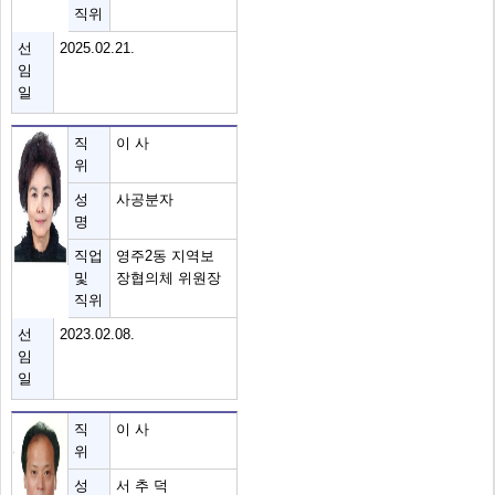
직위
선
2025.02.21.
임
일
직
이 사
위
성
사공분자
명
직업
영주2동 지역보
및
장협의체 위원장
직위
선
2023.02.08.
임
일
직
이 사
위
성
서 추 덕