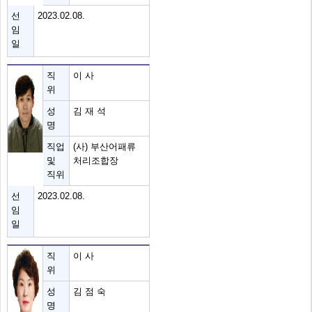
선
2023.02.08.
임
일
직
이 사
위
성
김 재 석
명
직업
(사) 부산어패류
및
처리조합장
직위
선
2023.02.08.
임
일
직
이 사
위
성
김 점 숙
명