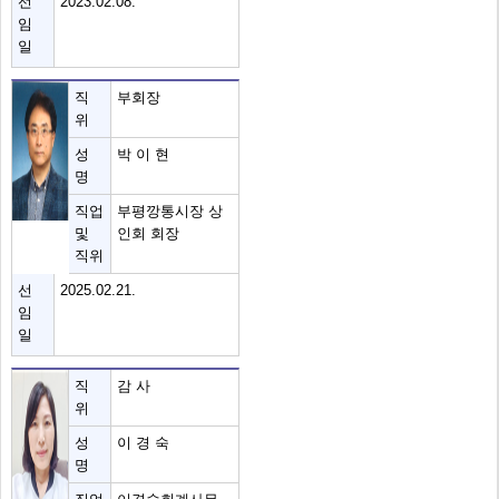
선
2023.02.08.
임
일
직
부회장
위
성
박 이 현
명
직업
부평깡통시장 상
및
인회 회장
직위
선
2025.02.21.
임
일
직
감 사
위
성
이 경 숙
명