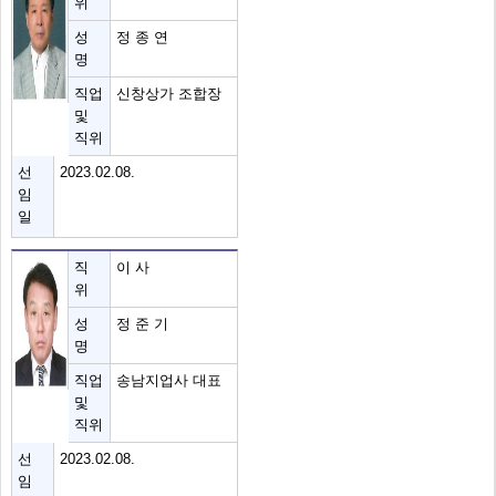
위
성
정 종 연
명
직업
신창상가 조합장
및
직위
선
2023.02.08.
임
일
직
이 사
위
성
정 준 기
명
직업
송남지업사 대표
및
직위
선
2023.02.08.
임