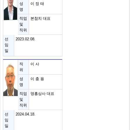
성
이 정 태
명
직업
본참치 대표
및
직위
선
2023.02.08.
임
일
직
이 사
위
성
이 충 용
명
직업
영흥상사 대표
및
직위
선
2024.04.18.
임
일