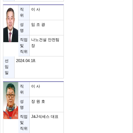
직
이 사
위
성
임 조 광
명
직업
나노건설 안전팀
및
장
직위
선
2024.04.18.
임
일
직
이 사
위
성
장 원 호
명
직업
J&J석세스 대표
및
직위