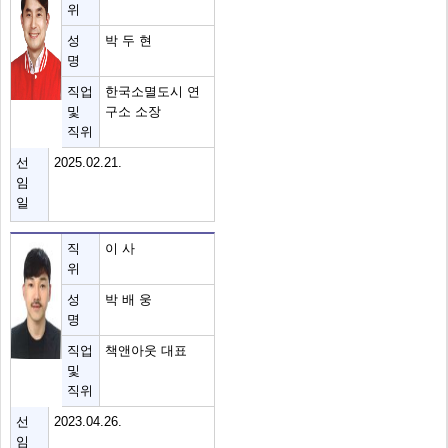
위
성
박 두 현
명
직업
한국소멸도시 연
및
구소 소장
직위
선
2025.02.21.
임
일
직
이 사
위
성
박 배 웅
명
직업
책앤아웃 대표
및
직위
선
2023.04.26.
임