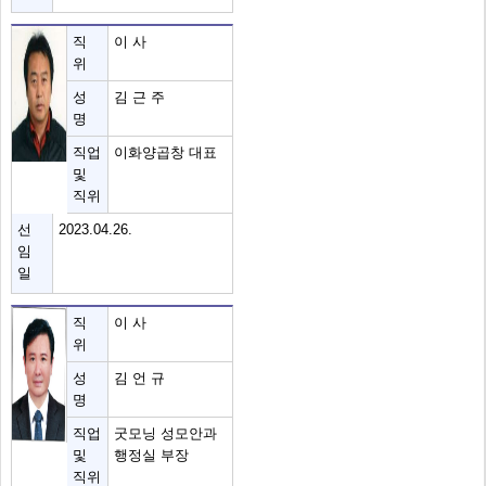
직
이 사
위
성
김 근 주
명
직업
이화양곱창 대표
및
직위
선
2023.04.26.
임
일
직
이 사
위
성
김 언 규
명
직업
굿모닝 성모안과
및
행정실 부장
직위