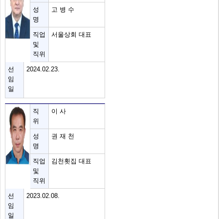
성
고 병 수
명
직업
서울상회 대표
및
직위
선
2024.02.23.
임
일
직
이 사
위
성
권 재 천
명
직업
김천횟집 대표
및
직위
선
2023.02.08.
임
일