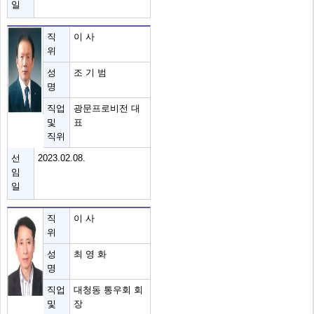
일
직
이 사
위
성
조 기 범
명
직업
광문프로비전 대
및
표
직위
선
2023.02.08.
임
일
직
이 사
위
성
최 영 화
명
직업
대청동 통우회 회
및
장