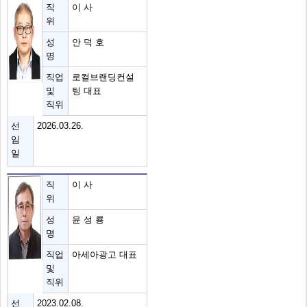
직
이 사
위
성
안 덕 호
명
직업
로컬브랜딩컨설
및
팅 대표
직위
선
2026.03.26.
임
일
직
이 사
위
성
윤 성 룡
명
직업
아세아광고 대표
및
직위
선
2023.02.08.