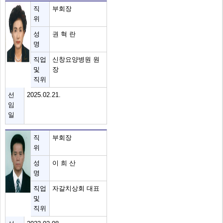
직
부회장
위
성
권 혁 란
명
직업
신창요양병원 원
및
장
직위
선
2025.02.21.
임
일
직
부회장
위
성
이 희 산
명
직업
자갈치상회 대표
및
직위