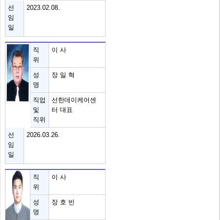
선
2023.02.08.
임
일
직
이 사
위
성
장 일 혁
명
직업
선한데이케어센
및
터 대표
직위
선
2026.03.26.
임
일
직
이 사
위
성
장 호 빈
명