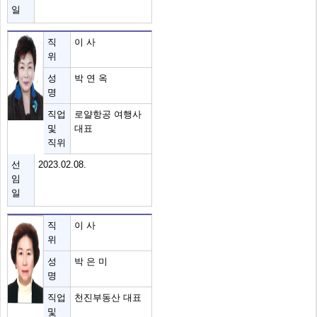
일
직
이 사
위
성
박 연 옥
명
직업
로얄항공 여행사
및
대표
직위
선
2023.02.08.
임
일
직
이 사
위
성
박 은 미
명
직업
천진부동산 대표
및