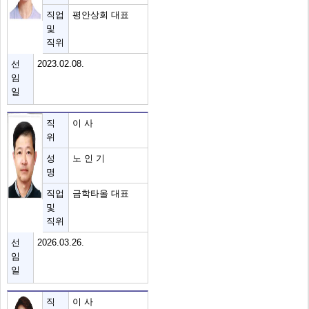
직업
평안상회 대표
및
직위
선
2023.02.08.
임
일
직
이 사
위
성
노 인 기
명
직업
금학타올 대표
및
직위
선
2026.03.26.
임
일
직
이 사