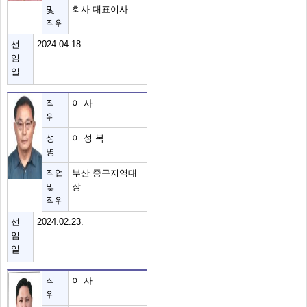
및
회사 대표이사
직위
선
2024.04.18.
임
일
직
이 사
위
성
이 성 복
명
직업
부산 중구지역대
및
장
직위
선
2024.02.23.
임
일
직
이 사
위