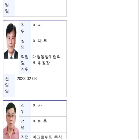
임
일
직
이 사
위
성
이 대 우
명
직업
대청동방위협의
및
회 위원장
직위
선
2023.02.08.
임
일
직
이 사
위
성
이 병 훈
명
직업
아크로쉬핑 주식