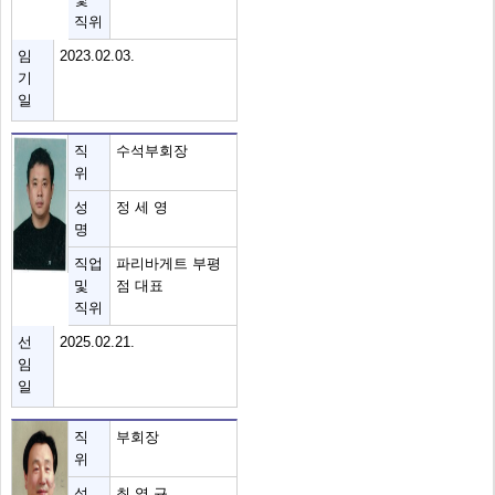
직위
임
2023.02.03.
기
일
직
수석부회장
위
성
정 세 영
명
직업
파리바게트 부평
및
점 대표
직위
선
2025.02.21.
임
일
직
부회장
위
성
최 영 규