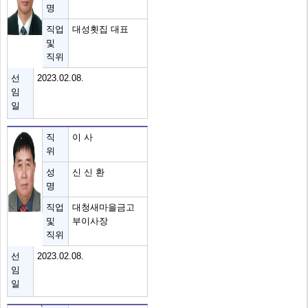
명
직업
대성횟집 대표
및
직위
선
2023.02.08.
임
일
직
이 사
위
성
신 신 환
명
직업
대청새마을금고
및
부이사장
직위
선
2023.02.08.
임
일