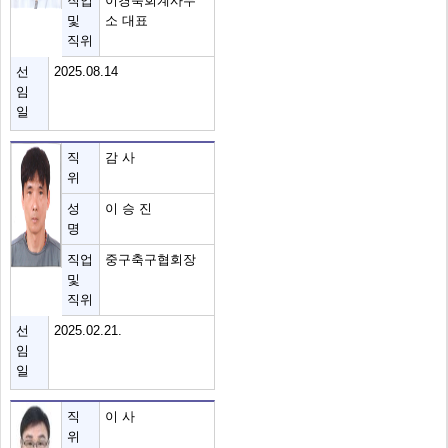
직업
이경숙회계사무
및
소 대표
직위
선
2025.08.14
임
일
직
감 사
위
성
이 승 진
명
직업
중구축구협회장
및
직위
선
2025.02.21.
임
일
직
이 사
위