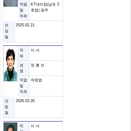
직업
KT대리점(남포 3
및
호점) 점주
직위
선
2025.02.21.
임
일
직
이 사
위
성
정 봉 선
명
직업
자영업
및
직위
선
2026.03.26.
임
일
직
이 사