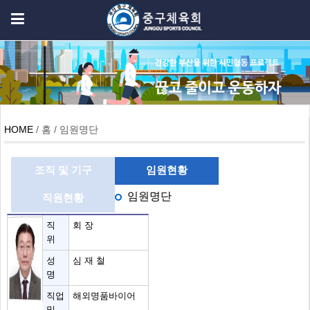
HOME
/ 홈 / 임원명단
조직 및 기구
임원현황
임원명단
직원현황
직
회 장
위
성
심 재 철
명
직업
해외명품바이어
및