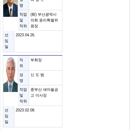
명
직업
(前) 부산광역시
및
의회 윤리특별위
직위
원장
선
2023.04.26.
임
일
직
부회장
위
성
신 도 범
명
직업
중부산 새마을금
및
고 이사장
직위
선
2023.02.08.
임
일